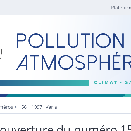
Platefor
méros
156 | 1997 : Varia
ouverture du numéro 1