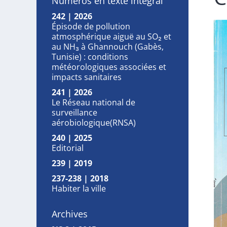
Numéros en texte intégral
242 | 2026
Épisode de pollution
atmosphérique aiguë au SO₂ et
au NH₃ à Ghannouch (Gabès,
Tunisie) : conditions
météorologiques associées et
impacts sanitaires
241 | 2026
Le Réseau national de
surveillance
aérobiologique(RNSA)
240 | 2025
Editorial
239 | 2019
237-238 | 2018
Habiter la ville
Archives