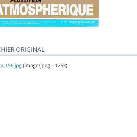
CHIER ORIGINAL
v_156.jpg
(image/jpeg – 125k)