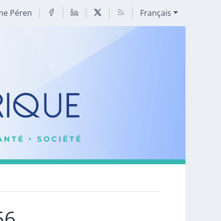
me Péren
Français
56