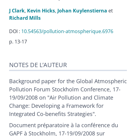
J
Clark
,
Kevin
Hicks
,
Johan
Kuylenstierna
et
Richard
Mills
DOI :
10.54563/pollution-atmospherique.6976
p. 13-17
Texte
NOTES DE L’AUTEUR
Citer cet article
Auteurs
Background paper for the Global Atmospheric
Pollution Forum Stockholm Conference, 17-
19/09/2008 on "Air Pollution and Climate
Change: Developing a Framework for
Integrated Co-benefits Strategies".
Document préparatoire à la conférence du
GAPF à Stockholm, 17-19/09/2008 sur