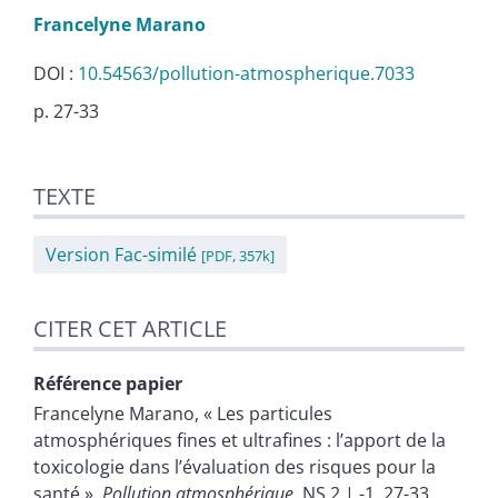
Francelyne
Marano
DOI :
10.54563/pollution-atmospherique.7033
p. 27-33
Texte
TEXTE
Citer cet article
Auteur
Version Fac-similé
[PDF, 357k]
CITER CET ARTICLE
Référence papier
Francelyne
Marano
, « Les particules
atmosphériques fines et ultrafines : l’apport de la
toxicologie dans l’évaluation des risques pour la
santé »,
Pollution atmosphérique
, NS 2 | -1, 27-33.