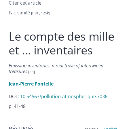
Citer cet article
Fac-similé
[PDF, 125k]
Le compte des mille
et … inventaires
Emission inventories: a real trove of intertwined
treasures
Jean-Pierre
Fontelle
DOI :
10.54563/pollution-atmospherique.7036
p. 41-48
Résumés
RÉSUMÉS
Index