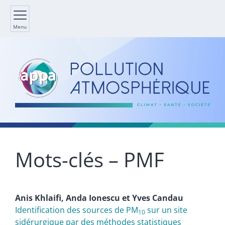
Menu
Mots-clés – PMF
Anis
Khlaifi
,
Anda
Ionescu
et
Yves
Candau
Identification des sources de PM
sur un site
10
sidérurgique par des méthodes statistiques