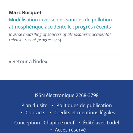
Marc
Bocquet
Modélisation inverse des sources de pollution
atmosphérique accidentelle : progrès récents
Inverse modelling of sources of atmospheric accidental
release: recent progress
Retour à l’index
ISSN électronique 2268-3798
Plan du site
Politiques de publication
Contacts
Crédits et mentions légales
Conception : Chapitre neuf
Édité avec Lodel
Accès réservé