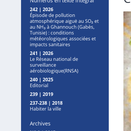
Numéros en texte intégral
242 | 2026
Épisode de pollution
atmosphérique aiguë au SO₂ et
au NH₃ à Ghannouch (Gabès,
Tunisie) : conditions
météorologiques associées et
impacts sanitaires
241 | 2026
Le Réseau national de
surveillance
aérobiologique(RNSA)
240 | 2025
Editorial
239 | 2019
237-238 | 2018
Habiter la ville
Archives