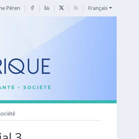
me Péren
Français
société
al 3