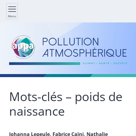
Menu
Mots-clés – poids de
naissance
Johanna
Lepeule
,
Fabrice
Caïni
,
Nathalie