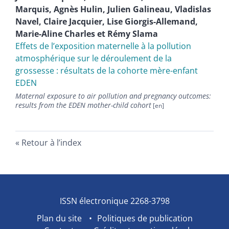
Marquis
,
Agnès
Hulin
,
Julien
Galineau
,
Vladislas
Navel
,
Claire
Jacquier
,
Lise
Giorgis-Allemand
,
Marie-Aline
Charles
et
Rémy
Slama
Effets de l’exposition maternelle à la pollution
atmosphérique sur le déroulement de la
grossesse : résultats de la cohorte mère-enfant
EDEN
Maternal exposure to air pollution and pregnancy outcomes:
results from the EDEN mother-child cohort
Retour à l’index
ISSN électronique 2268-3798
Plan du site
Politiques de publication