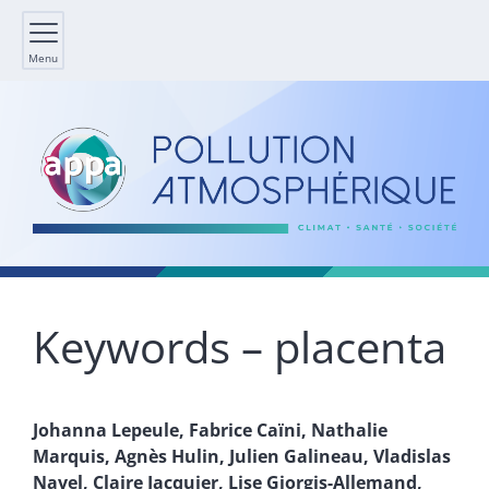
Menu
Keywords – placenta
Johanna
Lepeule
,
Fabrice
Caïni
,
Nathalie
Marquis
,
Agnès
Hulin
,
Julien
Galineau
,
Vladislas
Navel
,
Claire
Jacquier
,
Lise
Giorgis-Allemand
,