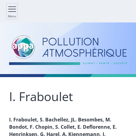
Menu
I.
Fraboulet
I.
Fraboulet
,
S.
Bachellez
,
JL.
Besombes
,
M.
Bondot
,
F.
Chopin
,
S.
Collet
,
E.
Deflorenne
,
E.
Henrinksen
,
G.
Harel
,
A.
Kiennemann
,
J.