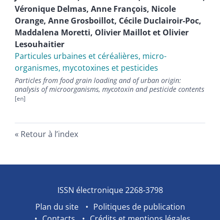
Véronique
Delmas
,
Anne
François
,
Nicole
Orange
,
Anne
Grosboillot
,
Cécile
Duclairoir-Poc
,
Maddalena
Moretti
,
Olivier
Maillot
et
Olivier
Lesouhaitier
Particules urbaines et céréalières, micro-
organismes, mycotoxines et pesticides
Particles from food grain loading and of urban origin:
analysis of microorganisms, mycotoxin and pesticide contents
Retour à l’index
ISSN électronique 2268-3798
Plan du site
Politiques de publication
Contacts
Crédits et mentions légales