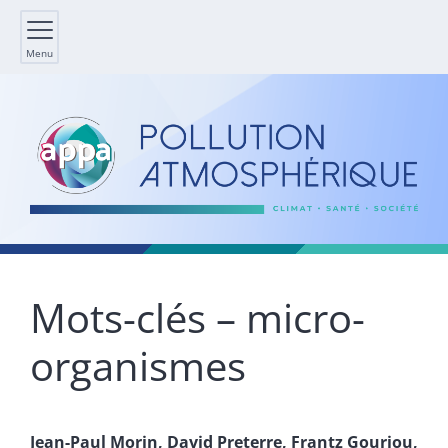
Menu
Mots-clés – micro-
organismes
Jean-Paul
Morin
,
David
Preterre
,
Frantz
Gouriou
,