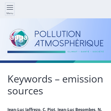
Menu
Keywords – emission
sources
Jean-Luc
Jaffrezo
,
C.
Piot
,
Jean-Luc
Besombes
,
N.