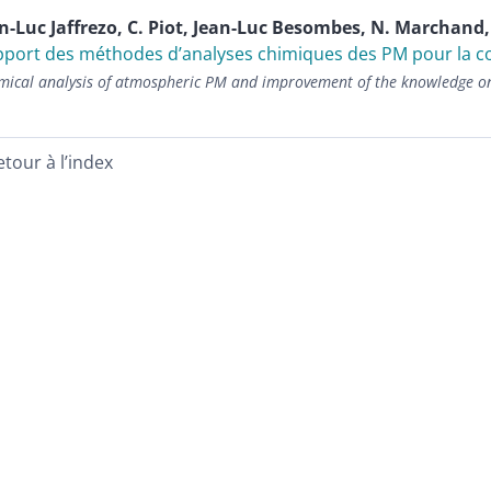
an-Luc
Jaffrezo
,
C.
Piot
,
Jean-Luc
Besombes
,
N.
Marchand
pport des méthodes d’analyses chimiques des PM pour la c
mical analysis of atmospheric PM and improvement of the knowledge on
etour à l’index