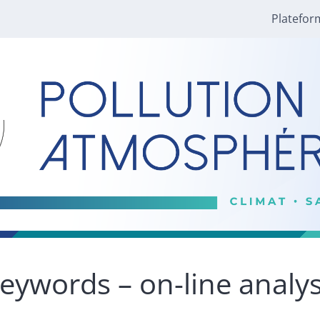
Platefor
eywords – on-line analys