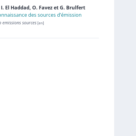
,
I.
El Haddad
,
O.
Favez
et
G.
Brulfert
onnaissance des sources d’émission
 emissions sources