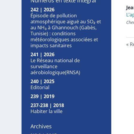
Numéros en texte intégral
Je
242 | 2026
L’a
Épisode de pollution
atmosphérique aiguë au SO₂ et
Che
au NH₃ à Ghannouch (Gabès,
Tunisie) : conditions
météorologiques associées et
R
impacts sanitaires
241 | 2026
Le Réseau national de
surveillance
aérobiologique(RNSA)
240 | 2025
Editorial
239 | 2019
237-238 | 2018
Habiter la ville
Archives