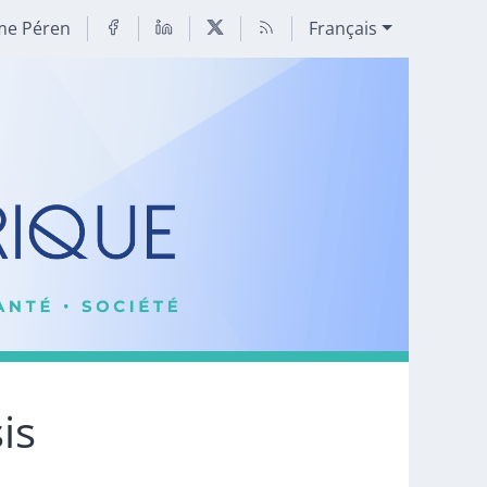
me Péren
Français
is