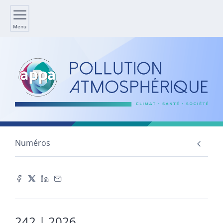
Menu
Numéros
242
| 2026