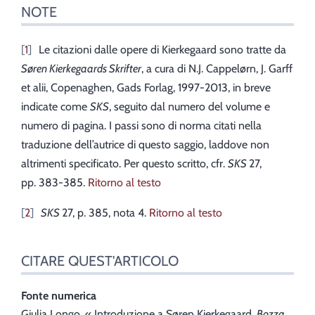
NOTE
1
Le citazioni dalle opere di Kierkegaard sono tratte da
Søren Kierkegaards Skrifter
, a cura di N.J. Cappelørn, J. Garff
et alii, Copenaghen, Gads Forlag, 1997-2013, in breve
indicate come
SKS
, seguito dal numero del volume e
numero di pagina. I passi sono di norma citati nella
traduzione dell’autrice di questo saggio, laddove non
altrimenti specificato. Per questo scritto, cfr.
SKS
27,
pp. 383-385.
Ritorno al testo
2
SKS
27, p. 385, nota 4.
Ritorno al testo
CITARE QUEST'ARTICOLO
Fonte numerica
Giulia
Longo
, « Introduzione a Søren Kierkegaard,
Bozza