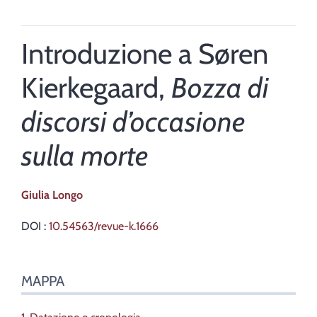
Introduzione a Søren
Kierkegaard,
Bozza di
discorsi d’occasione
sulla morte
Giulia
Longo
DOI :
10.54563/revue-k.1666
Mappa
MAPPA
Testo
Note
Citare quest'articolo