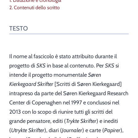
1. Datazione e cronologia
Autore
2. Contenuti dello scritto
TESTO
Il nome al fascicolo è stato attribuito durante il
progetto di
SKS
in base al contenuto. Per
SKS
si
intende il progetto monumentale
Søren
Kierkegaard Skrifter
[Scritti di Søren Kierkegaard]
intrapreso da parte del Søren Kierkegaard Research
Center di Copenaghen nel 1997 e conclusosi nel
2013 con lo scopo di riunire tutti gli scritti del
grande pensatore, editi (
Trykte Skrifter
) e inediti
(
Utrykte Skrifter
), diari (
Journaler
) e carte (
Papirer
),