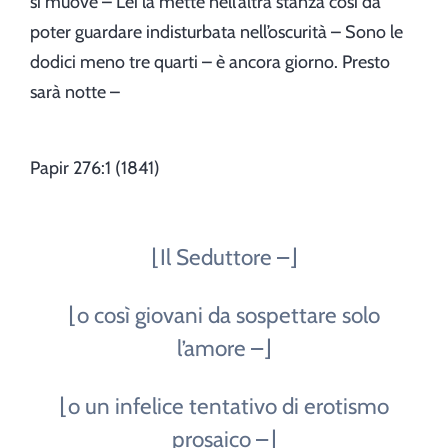
si muove – Lei la mette nell’altra stanza così da
poter guardare indisturbata nell’oscurità – Sono le
dodici meno tre quarti – è ancora giorno. Presto
sarà notte –
Papir 276:1 (1841)
⌊Il Seduttore –⌋
⌊o così giovani da sospettare solo
l’amore –⌋
⌊o un infelice tentativo di erotismo
prosaico –⌋