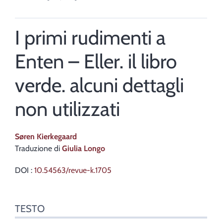
I primi rudimenti a
Enten – Eller. il libro
verde. alcuni dettagli
non utilizzati
Søren
Kierkegaard
Traduzione di
Giulia
Longo
DOI :
10.54563/revue-k.1705
Testo
TESTO
Note
Citare quest'articolo