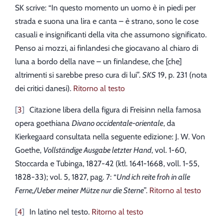
SK scrive: “In questo momento un uomo è in piedi per
strada e suona una lira e canta – è strano, sono le cose
casuali e insignificanti della vita che assumono significato.
Penso ai mozzi, ai finlandesi che giocavano al chiaro di
luna a bordo della nave – un finlandese, che [che]
altrimenti si sarebbe preso cura di lui”.
SKS
19, p. 231 (nota
dei critici danesi).
Ritorno al testo
3
Citazione libera della figura di Freisinn nella famosa
opera goethiana
Divano occidentale-orientale
, da
Kierkegaard consultata nella seguente edizione: J. W. Von
Goethe,
Vollständige Ausgabe letzter Hand
, vol. 1-60,
Stoccarda e Tubinga, 1827-42 (ktl. 1641-1668, voll. 1-55,
1828-33); vol. 5, 1827, pag. 7: “
Und ich reite froh in alle
Ferne,/Ueber meiner Mütze nur die Sterne
”.
Ritorno al testo
4
In latino nel testo.
Ritorno al testo