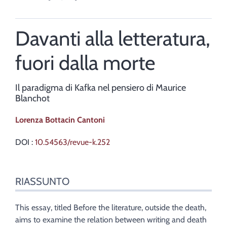
Davanti alla letteratura,
fuori dalla morte
Il paradigma di Kafka nel pensiero di Maurice
Blanchot
Lorenza
Bottacin Cantoni
DOI :
10.54563/revue-k.252
Riassunto
RIASSUNTO
Indice
Testo
Citare quest'articolo
This essay, titled Before the literature, outside the death,
Autore
aims to examine the relation between writing and death