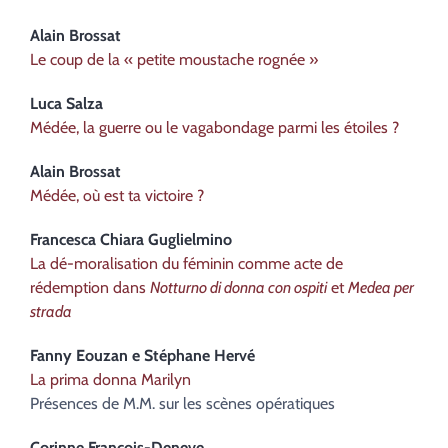
Alain
Brossat
Le coup de la « petite moustache rognée »
Luca
Salza
Médée, la guerre ou le vagabondage parmi les étoiles ?
Alain
Brossat
Médée, où est ta victoire ?
Francesca Chiara
Guglielmino
La dé-moralisation du féminin comme acte de
rédemption dans
Notturno di donna con ospiti
et
Medea per
strada
Fanny
Eouzan
e
Stéphane
Hervé
La prima donna Marilyn
Présences de M.M. sur les scènes opératiques
Corinne
François-Deneve