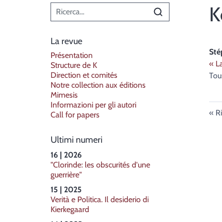
Menù principale
K
La revue
St
Présentation
« L
Structure de K
Direction et comités
Tou
Notre collection aux éditions
Mimesis
Informazioni per gli autori
Ri
Call for papers
Ultimi numeri
16 | 2026
"Clorinde: les obscurités d'une
guerrière"
15 | 2025
Verità e Politica. Il desiderio di
Kierkegaard