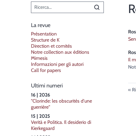
Menù principale
R
La revue
Ros
Présentation
Sen
Structure de K
Direction et comités
Notre collection aux éditions
Ros
Mimesis
Il m
Informazioni per gli autori
Note
Call for papers
Ultimi numeri
Ri
16 | 2026
"Clorinde: les obscurités d'une
guerrière"
15 | 2025
Verità e Politica. Il desiderio di
Kierkegaard