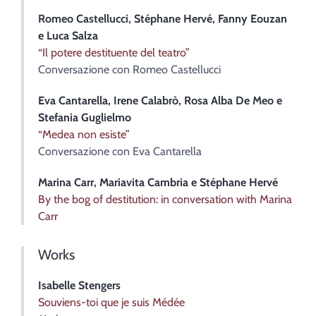
Romeo
Castellucci
,
Stéphane
Hervé
,
Fanny
Eouzan
e
Luca
Salza
“Il potere destituente del teatro”
Conversazione con Romeo Castellucci
Eva
Cantarella
,
Irene
Calabrò
,
Rosa Alba De
Meo
e
Stefania
Guglielmo
“Medea non esiste”
Conversazione con Eva Cantarella
Marina
Carr
,
Mariavita
Cambria
e
Stéphane
Hervé
By the bog of destitution: in conversation with Marina
Carr
Works
Isabelle
Stengers
Souviens-toi que je suis Médée