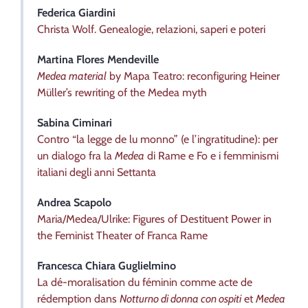
Federica
Giardini
Christa Wolf. Genealogie, relazioni, saperi e poteri
Martina
Flores Mendeville
Medea material
by Mapa Teatro: reconfiguring Heiner
Müller’s rewriting of the Medea myth
Sabina
Ciminari
Contro “la legge de lu monno” (e l’ingratitudine): per
un dialogo fra la
Medea
di Rame e Fo e i femminismi
italiani degli anni Settanta
Andrea
Scapolo
Maria/Medea/Ulrike: Figures of Destituent Power in
the Feminist Theater of Franca Rame
Francesca Chiara
Guglielmino
La dé-moralisation du féminin comme acte de
rédemption dans
Notturno di donna con ospiti
et
Medea