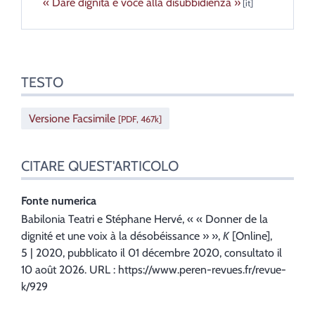
« Dare dignità e voce alla disubbidienza »
Testo
TESTO
Citare quest'articolo
Autori
Traduttore
Versione Facsimile
[PDF, 467k]
CITARE QUEST'ARTICOLO
Fonte numerica
Babilonia
Teatri
e
Stéphane
Hervé
, « « Donner de la
dignité et une voix à la désobéissance » »,
K
[Online],
5 | 2020, pubblicato il 01 décembre 2020, consultato il
10 août 2026. URL : https://www.peren-revues.fr/revue-
k/929