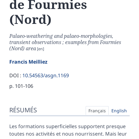
de Fourmies
(Nord)
Palaeo-weathering and palaeo-morphologies,
transient observations ; examples from Fourmies
(Nord) area
Francis
Meilliez
DOI :
10.54563/asgn.1169
p. 101-106
Résumés
RÉSUMÉS
Index
Français
English
Plan
Texte
Les formations superficielles supportent presque
Bibliographie
toutes nos activités et nous nourrissent. Mais leur