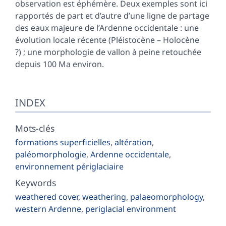
Annexe
observation est éphémère. Deux exemples sont ici
Illustrations
rapportés de part et d’autre d’une ligne de partage
Citer cet article
des eaux majeure de l’Ardenne occidentale : une
Auteur
évolution locale récente (Pléistocène – Holocène
?) ; une morphologie de vallon à peine retouchée
depuis 100 Ma environ.
INDEX
Mots-clés
formations superficielles
,
altération
,
paléomorphologie
,
Ardenne occidentale
,
environnement périglaciaire
Keywords
weathered cover
,
weathering
,
palaeomorphology
,
western Ardenne
,
periglacial environment