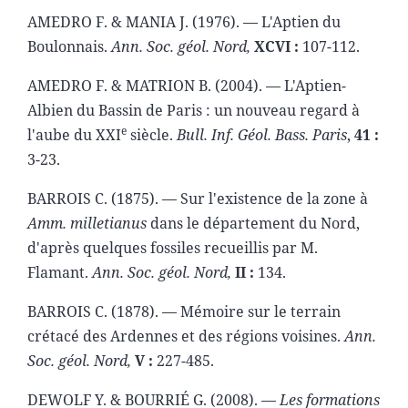
AMEDRO F. & MANIA J. (1976). — L'Aptien du
Boulonnais.
Ann. Soc. géol. Nord,
XCVI :
107-112.
AMEDRO F. & MATRION B. (2004). — L'Aptien-
Albien du Bassin de Paris : un nouveau regard à
e
l'aube du XXI
siècle.
Bull. Inf. Géol. Bass. Paris
,
41 :
3-23.
BARROIS C. (1875). — Sur l'existence de la zone à
Amm. milletianus
dans le département du Nord,
d'après quelques fossiles recueillis par M.
Flamant.
Ann. Soc. géol. Nord,
II :
134.
BARROIS C. (1878). — Mémoire sur le terrain
crétacé des Ardennes et des régions voisines.
Ann.
Soc. géol. Nord,
V :
227-485.
DEWOLF Y. & BOURRIÉ G. (2008). —
Les formations