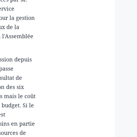
ervice
ur la gestion
ux de la
à l'Assemblée
ssion depuis
épasse
sultat de
n des six
s mais le coût
 budget. Si le
st
oins en partie
 sources de