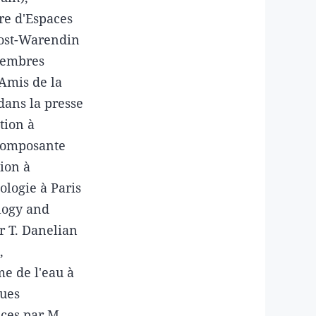
re d'Espaces
oost-Warendin
 membres
 Amis de la
 dans la presse
tion à
 composante
ion à
ologie à Paris
ology and
r T. Danelian
,
me de l'eau à
ques
nces par M.