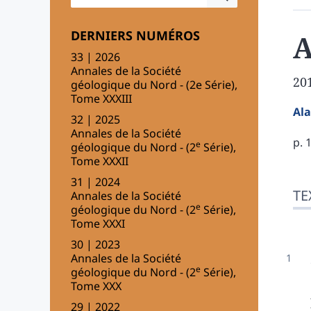
DERNIERS NUMÉROS
A
33 | 2026
Annales de la Société
20
géologique du Nord - (2e Série),
Tome XXXIII
Al
32 | 2025
Annales de la Société
p. 
e
géologique du Nord - (2
Série),
Tome XXXII
Tex
31 | 2024
TE
Annales de la Société
Do
e
géologique du Nord - (2
Série),
Cit
Tome XXXI
Aut
30 | 2023
Annales de la Société
e
géologique du Nord - (2
Série),
Tome XXX
29 | 2022