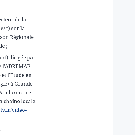
cteur de la
es”) sur la
aison Régionale
le ;
nt) dirigée par
 de l'ADREMAP
et l'Etude en
ogie) à Grande
 Vanduren ; ce
a chaîne locale
tv.fr/video-
e