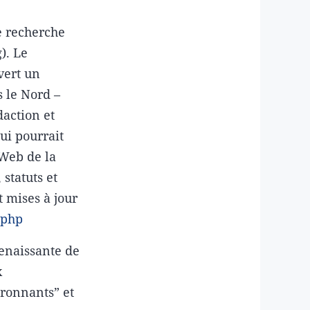
e recherche
). Le
vert un
s le Nord –
daction et
ui pourrait
e Web de la
statuts et
t mises à jour
.php
renaissante de
x
ironnants” et