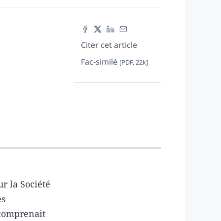
Citer cet article
Fac-similé
[PDF, 22k]
r la Société
es
comprenait