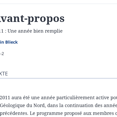
vant-propos
11 : Une année bien remplie
ain
Blieck
1-2
te
XTE
cument annexe
er cet article
eur
2011 aura été une année particulièrement active pou
Géologique du Nord, dans la continuation des anné
précédentes. Le programme proposé aux membres 