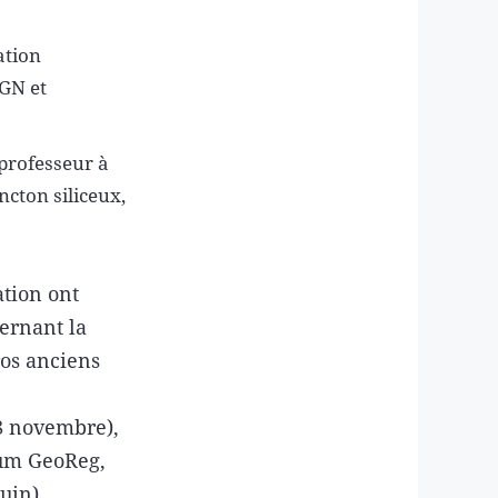
ation
SGN et
professeur à
ncton siliceux,
ation ont
ernant la
os anciens
28 novembre),
rum GeoReg,
uin),