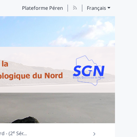
Plateforme Péren
Français
e
d - (2
Sér
…