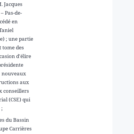
. Jacques
– Pas-de-
écédé en
Taniel
) ; une partie
t tome des
casion d'élire
présidente
es nouveaux
tructions aux
six conseillers
ial (CSE) qui
 ;
res du Bassin
upe Carrières