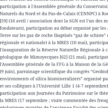
participation à l'Assemblée générale du Conservatoi
Naturels du Nord et du Pas-de-Calais (CENNPC) à R
[59] (16 avril / association dont la SGN est l'un des
fondateurs), participation au débat organisé par les
Terre sur les gaz de roche (baptisés “gaz de schiste”
régionale et nationale) à la MRES (10 mai), participa
l'inauguration de la Réserve Naturelle Régionale à
géologique de Mimoyecques [62] (21 mai), participat
l'Assemblée générale de la FFG à la Maison de la Gé
(9 juin), parrainage scientifique du congrès “Geobi
environments of silica biomineralizers” organisé pa
et ses collègues à l'Université Lille 1 (4-7 septembre)
participation aux Journées du Patrimoine sur le thè
la MRES (17 septembre ; visite commentée des fres
géologiques murales de l'ancienne Faculté des scie