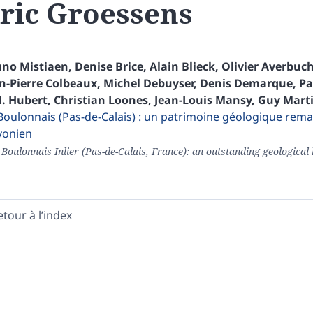
ric
Groessens
uno
Mistiaen
,
Denise
Brice
,
Alain
Blieck
,
Olivier
Averbuc
n-Pierre
Colbeaux
,
Michel
Debuyser
,
Denis
Demarque
,
Pa
. Hubert
,
Christian
Loones
,
Jean-Louis
Mansy
,
Guy
Marti
Boulonnais (Pas-de-Calais) : un patrimoine géologique rema
vonien
Boulonnais Inlier (Pas-de-Calais, France): an outstanding geological 
etour à l’index