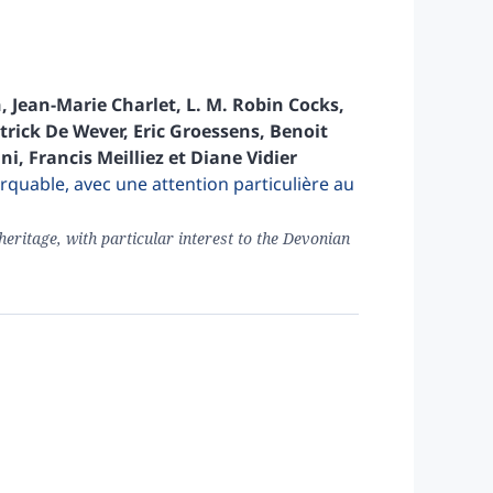
h
,
Jean-Marie
Charlet
,
L. M.
Robin Cocks
,
trick
De Wever
,
Eric
Groessens
,
Benoit
ni
,
Francis
Meilliez
et
Diane
Vidier
rquable, avec une attention particulière au
heritage, with particular interest to the Devonian