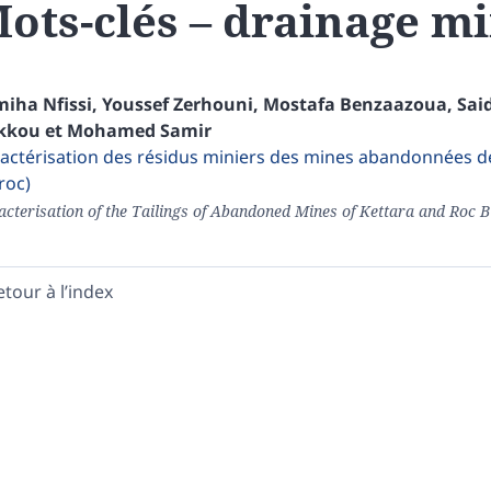
ots-clés – drainage mi
miha
Nfissi
,
Youssef
Zerhouni
,
Mostafa
Benzaazoua
,
Sai
kkou
et
Mohamed
Samir
actérisation des résidus miniers des mines abandonnées de K
roc)
acterisation of the Tailings of Abandoned Mines of Kettara and Roc Bl
etour à l’index