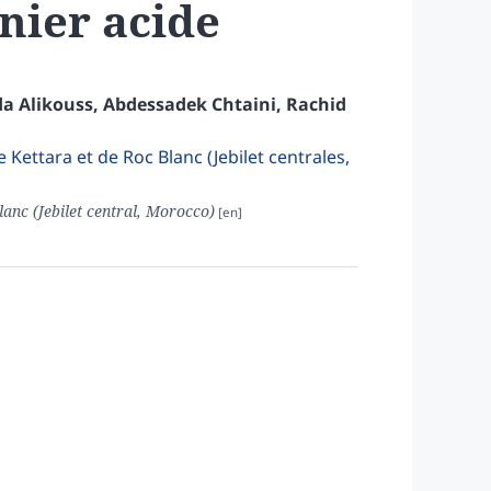
nier acide
da
Alikouss
,
Abdessadek
Chtaini
,
Rachid
ettara et de Roc Blanc (Jebilet centrales,
anc (Jebilet central, Morocco)