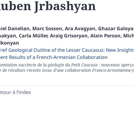
Ruben
Jrbashyan
iel
Danelian
,
Marc
Sosson
,
Ara
Avagyan
,
Ghazar
Galoya
hakyan
,
Carla
Müller
,
Araig
Grisoryan
,
Alain
Person
,
Mic
lkonyan
rief Geological Outline of the Lesser Caucasus: New Insight
ent Results of a French-Armenian Collaboration
entation succincte de la géologie du Petit Caucase : nouveaux aperçus
e de résultats récents issus d’une collaboration Franco-Arménienne
etour à l’index