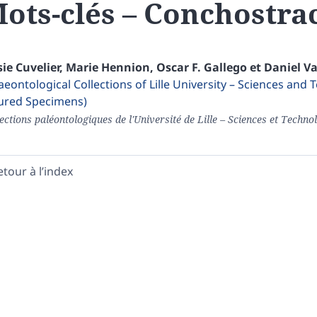
ots-clés – Conchostra
sie
Cuvelier
,
Marie
Hennion
,
Oscar
F. Gallego
et
Daniel
Va
aeontological Collections of Lille University – Sciences and
ured Specimens)
ections paléontologiques de l'Université de Lille – Sciences et Technol
etour à l’index