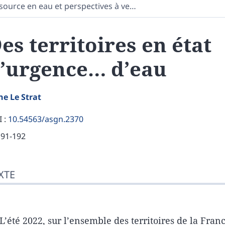
source en eau et perspectives à ve
…
es territoires en état
’urgence… d’eau
ne Le
Strat
 :
10.54563/asgn.2370
191-192
te
XTE
ustrations
er cet article
eur
L’été 2022, sur l’ensemble des territoires de la Fran