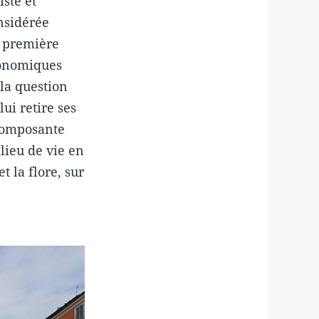
iste et
onsidérée
e première
conomiques
la question
ui retire ses
 composante
lieu de vie en
t la flore, sur