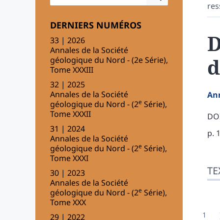
res
DERNIERS NUMÉROS
D
33 | 2026
Annales de la Société
d
géologique du Nord - (2e Série),
Tome XXXIII
32 | 2025
Annales de la Société
An
e
géologique du Nord - (2
Série),
Tome XXXII
DOI
31 | 2024
p. 
Annales de la Société
e
géologique du Nord - (2
Série),
Tome XXXI
Tex
TE
Ill
30 | 2023
Annales de la Société
Cit
e
géologique du Nord - (2
Série),
Aut
Tome XXX
29 | 2022