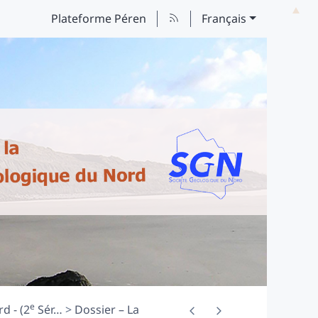
Plateforme Péren
Français
e
d - (2
Sér
…
Dossier – La