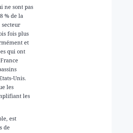
i ne sont pas
58 % de la
 secteur
is fois plus
normément et
es qui ont
a France
bassins
Etats-Unis.
e les
plifiant les
le, est
s de