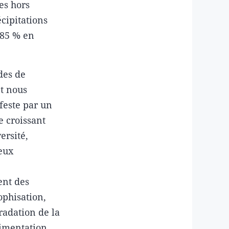
es hors
cipitations
-85 % en
odes de
et nous
feste par un
e croissant
ersité,
jeux
ent des
ophisation,
adation de la
limentation