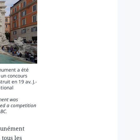
onument a été
 un concours
ruit en 19 av. J.-
tional
ument was
zed a competition
 BC.
mmunément
 tous les