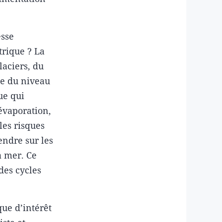
esse
trique ? La
laciers, du
te du niveau
ue qui
 évaporation,
les risques
endre sur les
a mer. Ce
des cycles
ue d’intérêt