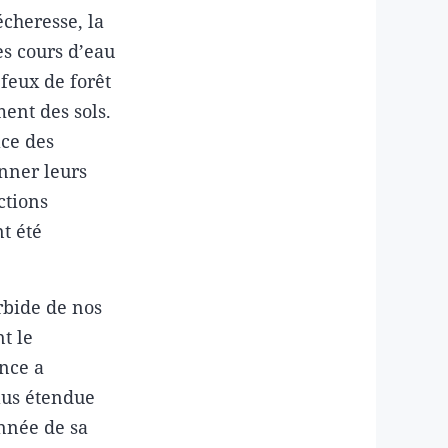
écheresse, la
es cours d’eau
 feux de forêt
ent des sols.
ace des
nner leurs
ctions
nt été
rbide de nos
t le
nce a
plus étendue
nnée de sa