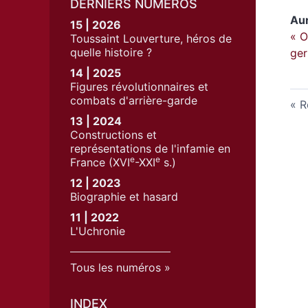
DERNIERS NUMÉROS
Au
15 | 2026
« O
Toussaint Louverture, héros de
quelle histoire ?
ge
14 | 2025
Figures révolutionnaires et
combats d'arrière-garde
R
13 | 2024
Constructions et
représentations de l'infamie en
e
e
France (XVI
-XXI
s.)
12 | 2023
Biographie et hasard
11 | 2022
L'Uchronie
Tous les numéros
INDEX