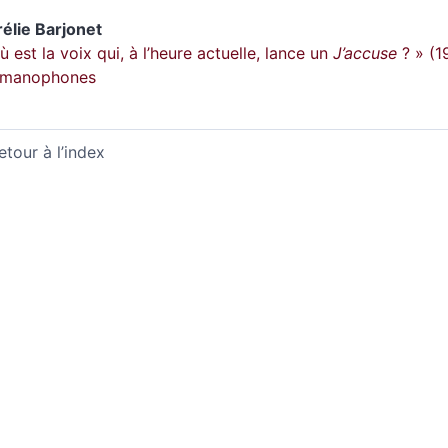
rélie
Barjonet
ù est la voix qui, à l’heure actuelle, lance un
J’accuse
? » (19
rmanophones
etour à l’index