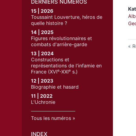
DERNIERS NUMÉROS
Kat
15 | 2026
Alb
Toussaint Louverture, héros de
quelle histoire ?
Ge
14 | 2025
Figures révolutionnaires et
combats d'arrière-garde
R
13 | 2024
Constructions et
représentations de l'infamie en
e
e
France (XVI
-XXI
s.)
12 | 2023
Biographie et hasard
11 | 2022
L'Uchronie
Tous les numéros
INDEX