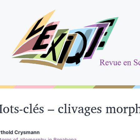
ots-clés – clivages mor
rthold
Crysmann
terns of allomorphy in Benabena