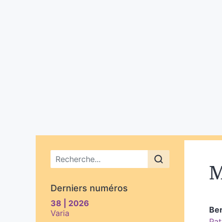
Menu principal
M
Derniers numéros
38 | 2026
Be
Varia
Pat