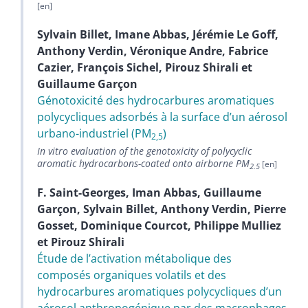
Sylvain
Billet
,
Imane
Abbas
,
Jérémie Le
Goff
,
Anthony
Verdin
,
Véronique
Andre
,
Fabrice
Cazier
,
François
Sichel
,
Pirouz
Shirali
et
Guillaume
Garçon
Génotoxicité des hydrocarbures aromatiques
polycycliques adsorbés à la surface dʼun aérosol
urbano-industriel (PM
)
2,5
In vitro evaluation of the genotoxicity of polycyclic
aromatic hydrocarbons-coated onto airborne PM
2.5
F.
Saint-Georges
,
Iman
Abbas
,
Guillaume
Garçon
,
Sylvain
Billet
,
Anthony
Verdin
,
Pierre
Gosset
,
Dominique
Courcot
,
Philippe
Mulliez
et
Pirouz
Shirali
Étude de lʼactivation métabolique des
composés organiques volatils et des
hydrocarbures aromatiques polycycliques dʼun
aérosol anthropogénique par des macrophages