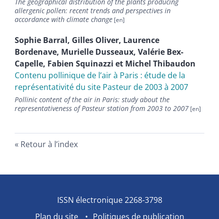
The geographical distribution of the plants producing
allergenic pollen: recent trends and perspectives in
accordance with climate change
Sophie
Barral
,
Gilles
Oliver
,
Laurence
Bordenave
,
Murielle
Dusseaux
,
Valérie
Bex-
Capelle
,
Fabien
Squinazzi
et
Michel
Thibaudon
Contenu pollinique de lʼair à Paris : étude de la
représentativité du site Pasteur de 2003 à 2007
Pollinic content of the air in Paris: study about the
representativeness of Pasteur station from 2003 to 2007
Retour à l’index
ISSN électronique 2268-3798
Plan du site
Politiques de publication