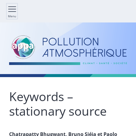
Menu
Keywords –
stationary source
Chatrapatty
Bhugwant
,
Bruno
Siéja
et
Paolo