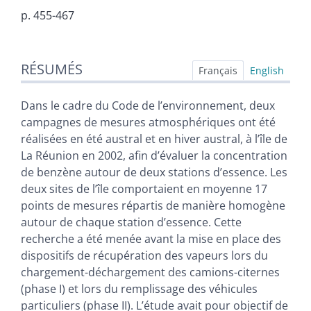
p. 455-467
Résumés
RÉSUMÉS
Index
Français
English
Plan
Texte
Dans le cadre du Code de l’environnement, deux
Bibliographie
campagnes de mesures atmosphériques ont été
Illustrations
réalisées en été austral et en hiver austral, à l’île de
Citer cet article
La Réunion en 2002, afin d’évaluer la concentration
Auteurs
de benzène autour de deux stations d’essence. Les
deux sites de l’île comportaient en moyenne 17
points de mesures répartis de manière homogène
autour de chaque station d’essence. Cette
recherche a été menée avant la mise en place des
dispositifs de récupération des vapeurs lors du
chargement-déchargement des camions-citernes
(phase I) et lors du remplissage des véhicules
particuliers (phase II). L’étude avait pour objectif de