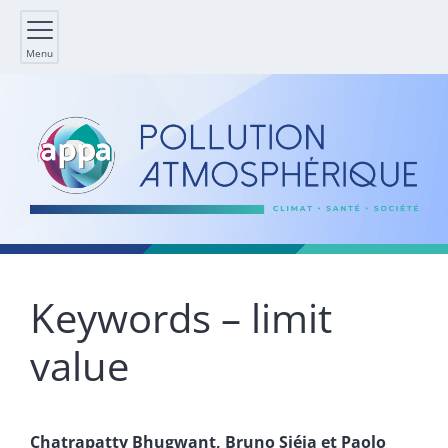
Menu
Keywords – limit
value
Chatrapatty
Bhugwant
,
Bruno
Siéja
et
Paolo