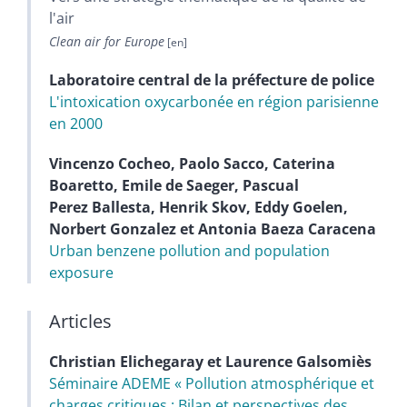
l'air
Clean air for Europe
Laboratoire central de la préfecture de
police
L'intoxication oxycarbonée en région parisienne
en 2000
Vincenzo
Cocheo
,
Paolo
Sacco
,
Caterina
Boaretto
,
Emile
de Saeger
,
Pascual
Perez Ballesta
,
Henrik
Skov
,
Eddy
Goelen
,
Norbert
Gonzalez
et
Antonia
Baeza Caracena
Urban benzene pollution and population
exposure
Articles
Christian
Elichegaray
et
Laurence
Galsomiès
Séminaire ADEME « Pollution atmosphérique et
charges critiques : Bilan et perspectives des