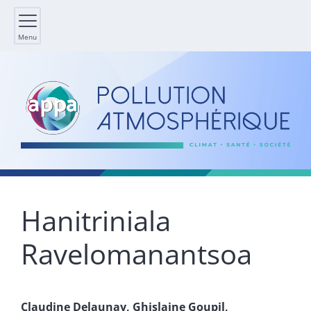
Menu
Hanitriniala
Ravelomanantsoa
Claudine
Delaunay
,
Ghislaine
Goupil
,