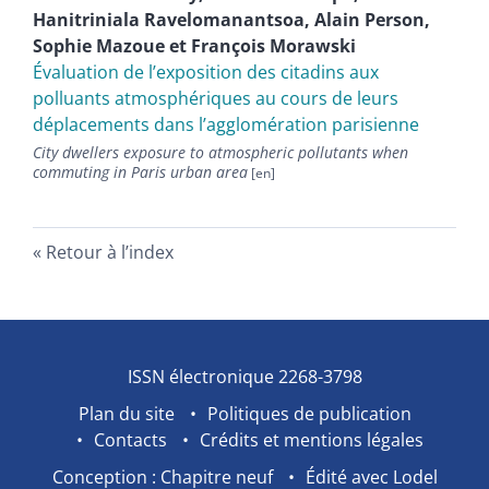
Hanitriniala
Ravelomanantsoa
,
Alain
Person
,
Sophie
Mazoue
et
François
Morawski
Évaluation de l’exposition des citadins aux
polluants atmosphériques au cours de leurs
déplacements dans l’agglomération parisienne
City dwellers exposure to atmospheric pollutants when
commuting in Paris urban area
Retour à l’index
ISSN électronique 2268-3798
Plan du site
Politiques de publication
Contacts
Crédits et mentions légales
Conception : Chapitre neuf
Édité avec Lodel