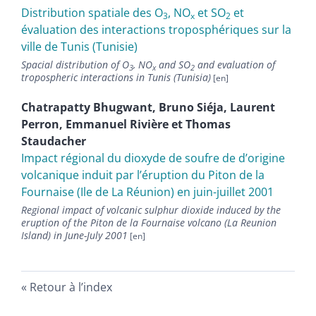
Distribution spatiale des O
, NO
et SO
et
3
x
2
évaluation des interactions troposphériques sur la
ville de Tunis (Tunisie)
Spacial distribution of O
, NO
and SO
and evaluation of
3
x
2
tropospheric interactions in Tunis (Tunisia)
Chatrapatty
Bhugwant
,
Bruno
Siéja
,
Laurent
Perron
,
Emmanuel
Rivière
et
Thomas
Staudacher
Impact régional du dioxyde de soufre de d’origine
volcanique induit par l’éruption du Piton de la
Fournaise (Ile de La Réunion) en juin-juillet 2001
Regional impact of volcanic sulphur dioxide induced by the
eruption of the Piton de la Fournaise volcano (La Reunion
Island) in June-July 2001
Retour à l’index