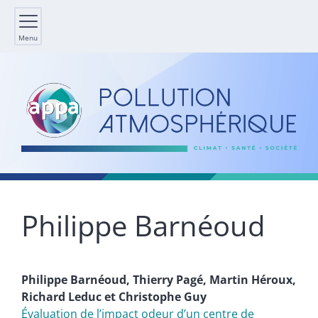
Menu
Philippe
Barnéoud
Philippe
Barnéoud
,
Thierry
Pagé
,
Martin
Héroux
,
Richard
Leduc
et
Christophe
Guy
Évaluation de lʼimpact odeur dʼun centre de