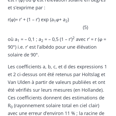
et s’exprime par :
r(
φ
)= r’ + (1 – r’) exp (a
φ
+ a
)
1
2
(5)
2
où a
= – 0,1 ; a
= – 0,5 (1 – r’)
avec r’ = r (
φ
=
1
2
90°) i.e. r’ est l’albédo pour une élévation
solaire de 90°.
Les coefficients a, b, c, et d des expressions 1
et 2 ci-dessus ont été retenus par Holtslag et
Van Ulden à partir de valeurs publiées et ont
été vérifiés sur leurs mesures (en Hollande).
Ces coefficients donnent des estimations de
R
(rayonnement solaire total en ciel clair)
0
avec une erreur d’environ 11 % ; la racine de