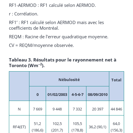
RF1-AERMOD : RF1 calculé selon AERMOD.
r : Corrélation.
RF1’ : RF1 calculé selon AERMOD mais avec les
coefficients de Montréal.
REQM : Racine de l’erreur quadratique moyenne.
CV = REQM/moyenne observée.
Tableau 3. Résultats pour le rayonnement net à
–2
Toronto (Wm
).
Nébulosité
Total
0
01/02/2003
4-5-6-7
08/09/2010
N
7 669
9 448
7 332
20 397
44 846
51,2
102,5
105,5
64,0
RF4(ET)
36,2 (90,1)
(186,6)
(201,7)
(178,8)
(156,3)