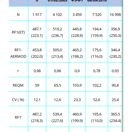
0
01/02/2003
4-5-6-7
08/09/2010
N
1 917
4 102
3 459
7 520
16 998
487,1
519,2
445,8
194,4
356,9
RF1(ET)
(223,1)
(236,7)
(228,9)
(159,9)
(250,3)
RF1-
453,8
505,0
465,2
175,6
346,4
AERMOD
(202,0)
(213,4)
(198,2)
(116,0)
(230,2)
r
0,98
0,96
0,9
0,78
0,93
REQM
59
65,5
103,9
102,2
90,8
CV ( %)
12,1
12,6
23,3
52,6
25,4
487,2
539,4
460,9
195,6
365,5
RF1’
(218,3)
(227,6)
(199,9)
(110,0)
(234,4)