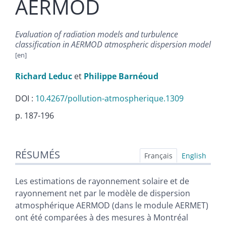
AERMOD
Evaluation of radiation models and turbulence
classification in AERMOD atmospheric dispersion model
Richard
Leduc
et
Philippe
Barnéoud
DOI :
10.4267/pollution-atmospherique.1309
p. 187-196
Résumés
RÉSUMÉS
Index
Français
English
Plan
Texte
Les estimations de rayonnement solaire et de
Bibliographie
rayonnement net par le modèle de dispersion
Illustrations
atmosphérique AERMOD (dans le module AERMET)
Citer cet article
ont été comparées à des mesures à Montréal