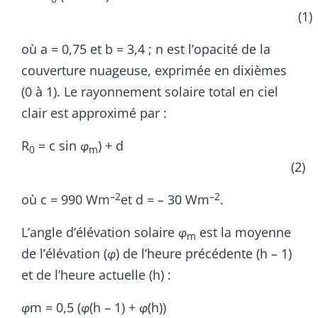
(1)
où a = 0,75 et b = 3,4 ; n est l’opacité de la
couverture nuageuse, exprimée en dixièmes
(0 à 1). Le rayonnement solaire total en ciel
clair est approximé par :
R
= c sin
φ
) + d
0
m
(2)
–2
–2
où c = 990 Wm
et d = – 30 Wm
.
L’angle d’élévation solaire
φ
est la moyenne
m
de l’élévation (
φ
) de l’heure précédente (h – 1)
et de l’heure actuelle (h) :
φ
m = 0,5 (
φ
(h – 1) +
φ
(h))