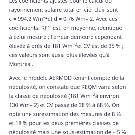
Les coefficients ajustés pour le calcul du
rayonnement solaire total en ciel clair sont
–2
c = 994,2 Wm
et d = 0,76 Wm– 2. Avec ces
coefficients, RF1’ est, en moyenne, identique
à celui mesuré ; l’erreur demeure cependant
–2
élevée à près de 181 Wm
et CV est de 35 % ;
ces valeurs sont aussi plus élevées qu’à
Montréal.
Avec le modèle AERMOD tenant compte de la
nébulosité, on constate que REQM varie selon
–2
la classe de nébulosité (181 Wm
à environ
130 Wm– 2) et CV passe de 38 % à 68 %. On
note une surestimation des mesures de 8 %
et 18 % pour les deux premières classes de
nébulosité mais une sous-estimation de – 5 %