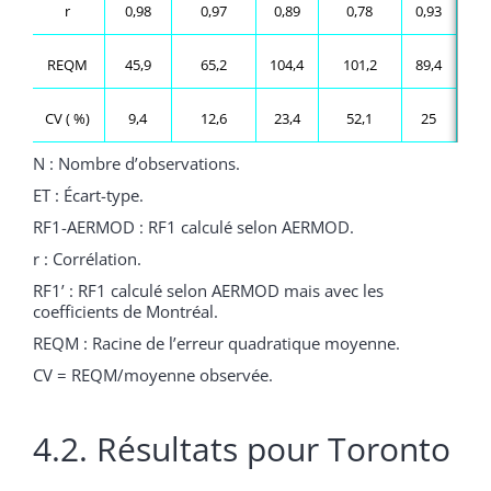
r
0,98
0,97
0,89
0,78
0,93
REQM
45,9
65,2
104,4
101,2
89,4
CV ( %)
9,4
12,6
23,4
52,1
25
N : Nombre d’observations.
ET : Écart-type.
RF1-AERMOD : RF1 calculé selon AERMOD.
r : Corrélation.
RF1’ : RF1 calculé selon AERMOD mais avec les
coefficients de Montréal.
REQM : Racine de l’erreur quadratique moyenne.
CV = REQM/moyenne observée.
4.2. Résultats pour Toronto