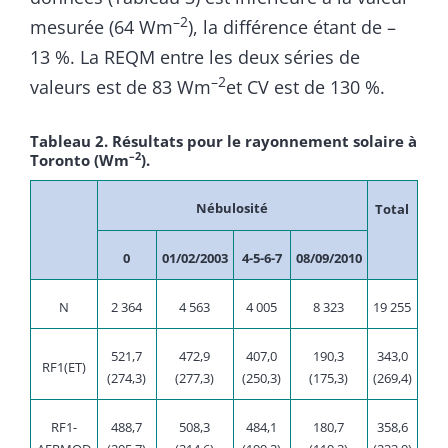
–2
mesurée (64 Wm
), la différence étant de –
13 %. La REQM entre les deux séries de
–2
valeurs est de 83 Wm
et CV est de 130 %.
Tableau 2. Résultats pour le rayonnement solaire à
–2
Toronto (Wm
).
Nébulosité
Total
0
01/02/2003
4-5-6-7
08/09/2010
N
2 364
4 563
4 005
8 323
19 255
521,7
472,9
407,0
190,3
343,0
RF1(ET)
(274,3)
(277,3)
(250,3)
(175,3)
(269,4)
RF1-
488,7
508,3
484,1
180,7
358,6