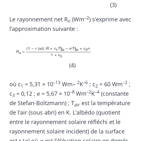
(3)
–2
Le rayonnement net R
(Wm
) s’exprime avec
n
l’approximation suivante :
(4)
–13
2
–6
–2
où c
= 5,31 × 10
Wm–
K
; c
= 60 Wm
;
1
2
–8
–2
–4
c
= 0,12 ; σ = 5,67 × 10
Wm
K
(constante
3
de Stefan-Boltzmann) ; T
est la température
air
de l’air (sous abri) en K. L’albédo (quotient
entre le rayonnement solaire réfléchi et le
rayonnement solaire incident) de la surface
est r (
φ
) où
φ
est l’élévation solaire en degrés