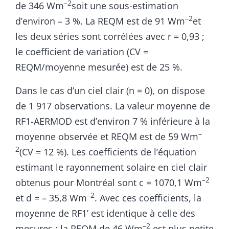
–2
de 346 Wm
soit une sous-estimation
–2
d’environ – 3 %. La REQM est de 91 Wm
et
les deux séries sont corrélées avec r = 0,93 ;
le coefficient de variation (CV =
REQM/moyenne mesurée) est de 25 %.
Dans le cas d’un ciel clair (n = 0), on dispose
de 1 917 observations. La valeur moyenne de
RF1-AERMOD est d’environ 7 % inférieure à la
–
moyenne observée et REQM est de 59 Wm
2
(CV = 12 %). Les coefficients de l’équation
estimant le rayonnement solaire en ciel clair
–2
obtenus pour Montréal sont c = 1070,1 Wm
–2
et d = – 35,8 Wm
. Avec ces coefficients, la
moyenne de RF1’ est identique à celle des
–2
mesures ; la REQM de 46 Wm
est plus petite