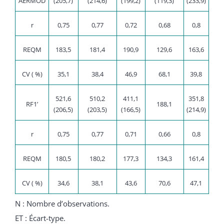
AERMOD
(205,7)
(214,6)
(199,2)
(119,3)
(233,9)
r
0,75
0,77
0,72
0,68
0,8
REQM
183,5
181,4
190,9
129,6
163,6
CV ( %)
35,1
38,4
46,9
68,1
39,8
521,6
510,2
411,1
351,8
RF1’
188,1
(206,5)
(203,5)
(166,5)
(214,9)
r
0,75
0,77
0,71
0,66
0,8
REQM
180,5
180,2
177,3
134,3
161,4
CV ( %)
34,6
38,1
43,6
70,6
47,1
N : Nombre d’observations.
ET : Écart-type.