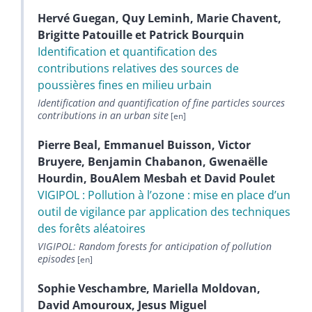
Hervé
Guegan
,
Quy
Leminh
,
Marie
Chavent
,
Brigitte
Patouille
et
Patrick
Bourquin
Identification et quantification des
contributions relatives des sources de
poussières fines en milieu urbain
Identification and quantification of fine particles sources
contributions in an urban site
Pierre
Beal
,
Emmanuel
Buisson
,
Victor
Bruyere
,
Benjamin
Chabanon
,
Gwenaëlle
Hourdin
,
BouAlem
Mesbah
et
David
Poulet
VIGIPOL : Pollution à lʼozone : mise en place dʼun
outil de vigilance par application des techniques
des forêts aléatoires
VIGIPOL: Random forests for anticipation of pollution
episodes
Sophie
Veschambre
,
Mariella
Moldovan
,
David
Amouroux
,
Jesus Miguel