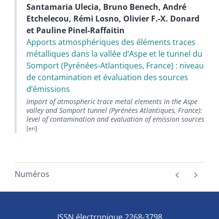
Santamaria Ulecia
,
Bruno
Benech
,
André
Etchelecou
,
Rémi
Losno
,
Olivier F.-X.
Donard
et
Pauline
Pinel-Raffaitin
Apports atmosphériques des éléments traces
métalliques dans la vallée dʼAspe et le tunnel du
Somport (Pyrénées-Atlantiques, France) : niveau
de contamination et évaluation des sources
dʼémissions
Import of atmospheric trace metal elements in the Aspe
valley and Somport tunnel (Pyrénées Atlantiques, France):
level of contamination and evaluation of emission sources
Numéros
ISSN électronique 2268-3798