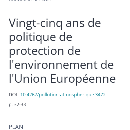
Vingt-cinq ans de
politique de
protection de
l'environnement de
l'Union Européenne
DOI :
10.4267/pollution-atmospherique.3472
p. 32-33
Plan
PLAN
Texte