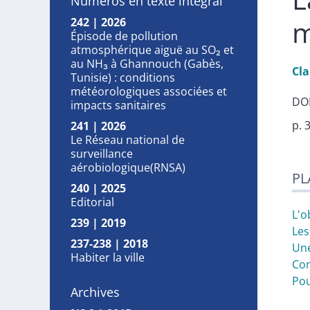
Numéros en texte intégral
m
242 | 2026
Épisode de pollution
atmosphérique aiguë au SO₂ et
au NH₃ à Ghannouch (Gabès,
Cl
Tunisie) : conditions
météorologiques associées et
DOI
impacts sanitaires
p. 
241 | 2026
Le Réseau national de
surveillance
Pla
aérobiologique(RNSA)
PL
Tex
240 | 2025
No
Editorial
Cit
L'o
239 | 2019
Aut
Les
237-238 | 2018
Une
Habiter la ville
Co
Pou
Archives