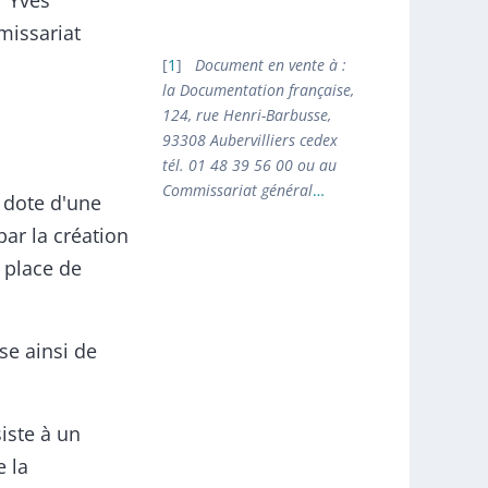
r Yves
missariat
1
Document en vente à :
la Documentation française,
124, rue Henri-Barbusse,
93308 Aubervilliers cedex
tél. 01 48 39 56 00 ou au
Commissariat général
…
e dote d'une
par la création
 place de
se ainsi de
siste à un
 la