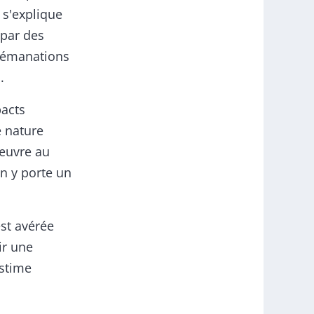
 s'explique
 par des
s émanations
.
pacts
e nature
 œuvre au
on y porte un
est avérée
ir une
estime