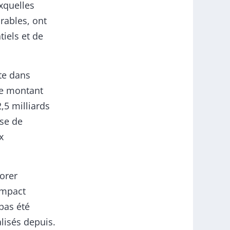
xquelles
rables, ont
iels et de
te dans
 Le montant
,5 milliards
ise de
x
orer
impact
pas été
lisés depuis.