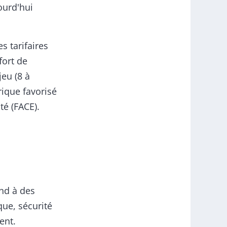
ourd'hui
s tarifaires
fort de
jeu (8 à
ique favorisé
té (FACE).
ond à des
que, sécurité
ent.