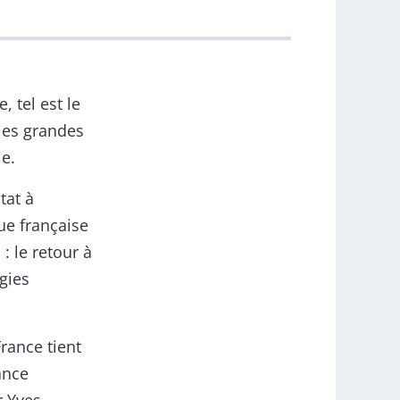
, tel est le
 les grandes
ie.
tat à
que française
: le retour à
gies
France tient
ance