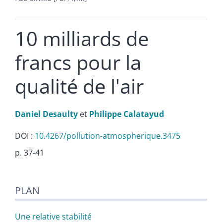
10 milliards de
francs pour la
qualité de l'air
Daniel
Desaulty
et
Philippe
Calatayud
DOI :
10.4267/pollution-atmospherique.3475
p. 37-41
Plan
PLAN
Texte
Illustrations
Citer cet article
Une relative stabilité