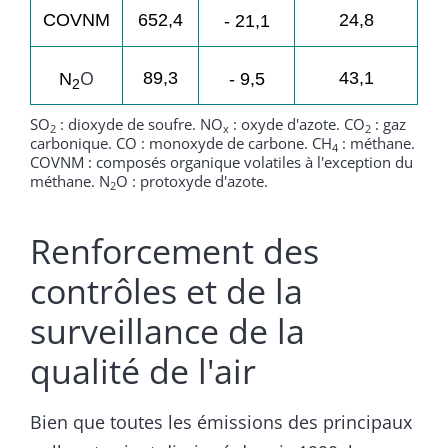
COVNM
652,4
24,8
- 21,1
O
89,3
43,1
N
- 9,5
2
SO
: dioxyde de soufre. NO
: oxyde d'azote. CO
: gaz
2
x
2
carbonique. CO : monoxyde de carbone. CH
: méthane.
4
COVNM : composés organique volatiles à l'exception du
méthane. N
O : protoxyde d'azote.
2
Renforcement des
contrôles et de la
surveillance de la
qualité de l'air
Bien que toutes les émissions des principaux