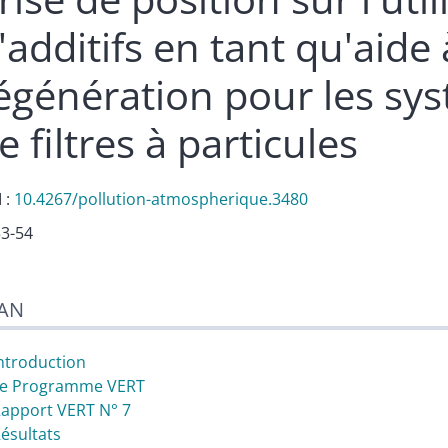
'additifs en tant qu'aide 
égénération pour les sy
e filtres à particules
 :
10.4267/pollution-atmospherique.3480
53-54
n
AN
te
er cet article
Introduction
Le Programme VERT
Rapport VERT N° 7
Résultats