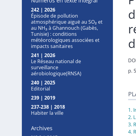
Numéros en texte intégral
d
242 | 2026
Épisode de pollution
atmosphérique aiguë au SO₂ et
r
au NH₃ à Ghannouch (Gabès,
Tunisie) : conditions
d
météorologiques associées et
impacts sanitaires
241 | 2026
DOI
Le Réseau national de
surveillance
p. 
aérobiologique(RNSA)
240 | 2025
Pla
Editorial
PL
Tex
239 | 2019
Cit
237-238 | 2018
1. 
Habiter la ville
2. 
3. 
Archives
4. 