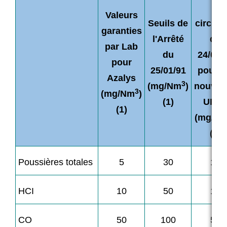
la
Valeurs
Seuils de
circula
garanties
l'Arrêté
du
par Lab
du
24/02/
pour
25/01/91
pour l
Azalys
3
(mg/Nm
)
nouvell
3
(mg/Nm
)
(1)
UIOM
(1)
(mg/N
(1)
Poussières totales
5
30
10
HCI
10
50
10
CO
50
100
50