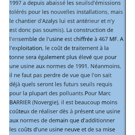
199
7
a depuis aba
issé
les s
euils
d'é
m
i
ssions
t
olérés
pour
l
es n
ouvelles
install
a
t
ions
,
ma
is
l
e c
hantier
d
'
Aza
l
ys lu
i e
st anté
rieur
et n
'y
e
st
donc p
as
soum
is)
.
La constructio
n
de
l
'en
semb
le
de l'u
sine
est c
hiffrée
à 467
MF
.
A
l'e
x
p
loitation
,
le coût
d
e
tr
aitement à
l
a
t
onne se
ra
éga
lement
p
lus
éle
vé
que po
ur
une usine a
u
x
normes de 199
1.
Néanmoins
,
il ne faut pa
s
perdre de vue que
l
'on sa
it
dé
jà
quels seront les futu
rs
seu
ils r
equis
pou
r
la plupart des po
lluants
.
P
our Marc
BA
RRIER
(
Novergie)
,
i
l est beaucoup
m
oins
coû
teu
x
de réalise
r
dès
à
prése
nt
une
u
sine
a
ux
normes de de
main
q
ue d
'
additionner
les coû
ts d
'
une us
ine
ne
uve
e
t
de sa m
ise