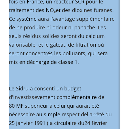
f
ois e
n F
rance
,
u
n réacte
ur
S
CR
pour le
t
ra
i
tement des
N
O
e
t
des dio
xines
fu
ranes
.
x
Ce sy
stème
aura
l
'
avantage suppl
é
men
taire
de ne p
roduire
n
i
odeur n
i
panache
.
Les
seu
ls
rés
idus
so
lides
se
ront
du calc
ium
va
lorisable
,
et l
e
gâteau de filtrat
io
n
où
seront concen
trés
les polluants
,
qui sera
mis en déc
harge
d
e
cla
sse 1.
­
L
e S
idru
a consenti u
n
b
udget
d
'investisse
veme
nt
com
plémentaire
de
80
MF
supér
ie
ur
à ce
lui
q
ui
aurai
t
é
té
nécess
aire
a
u
si
mple
respe
ct
de
l
'a
r
rêté du
25 janvie
r
1991 (la cir
cula
ire
du
24 févrie
r