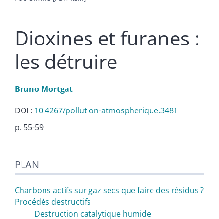
Dioxines et furanes :
les détruire
Bruno
Mortgat
DOI :
10.4267/pollution-atmospherique.3481
p. 55-59
Plan
PLAN
Texte
Notes
Illustrations
Charbons actifs sur gaz secs que faire des résidus ?
Citer cet article
Procédés destructifs
Auteur
Destruction catalytique humide