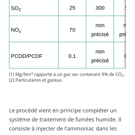
25
300
50
SO
2
non
non
NO
70
x
précisé
précis
non
PCDD/PCDF
0,1
0,1
précisé
3
(1) Mg/Nm
rapporté à un gaz sec contenant 9% de CO
.
2
(2) Particulaires et gazeux.
­
Le procédé vient en principe compléter un
système de traitement de fumées humide. Il
consiste à injecter de l'ammoniac dans les