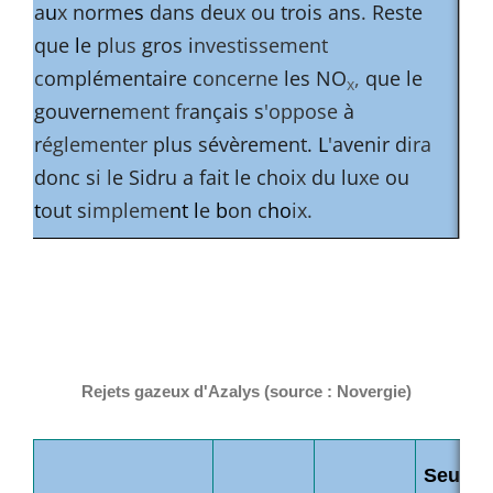
a
u
x
norme
s
dans deu
x
ou trois ans
.
Reste
que
l
e p
lus
gros i
nvestissement
c
omplémentaire c
oncerne
les NO
,
que le
x
gouverne
ment fr
ançais s
'oppose
à
r
églementer
plus sévèrement.
L
'
avenir d
ira
donc s
i l
e Sidru a fait le choi
x
du lu
xe
ou
t
out s
impleme
nt l
e
b
on c
ho
ix.
­
­
Rejets gazeux d'Azalys (source : Novergie)
Seuils 