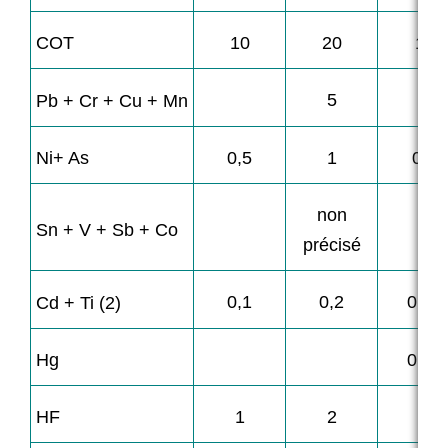
COT
10
20
10
5
Pb + Cr + Cu + Mn
Ni+ As
0,5
1
0,5
non
Sn + V + Sb + Co
précisé
0,1
0,2
0,05
Cd + Ti (2)
Hg
0,05
HF
1
2
1