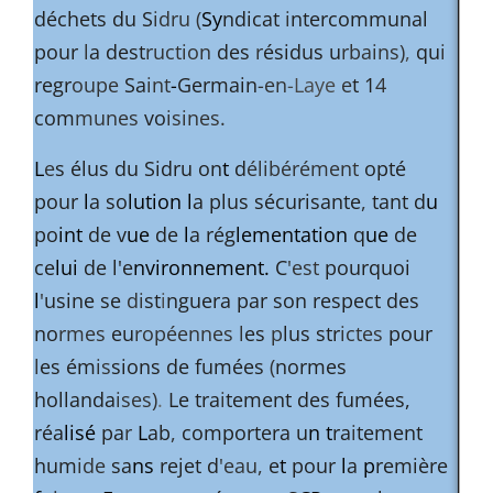
déchets du S
idru (
Sy
ndicat
i
ntercommunal
pour
l
a dest
ruction
des
r
ésidus u
rbains)
,
qu
i
regr
oupe
Sa
int
-
Germain
-en
-Laye
e
t 1
4
com
munes
vo
isines.
L
e
s élus du Sidru on
t
d
élibérément
opté
pour
l
a so
lution l
a plus sécurisante
,
tant d
u
po
int
de v
ue
de
l
a rég
lementation
q
ue
de
ce
lui
de l'e
nvironnement.
C
'est
pourquoi
l
'
usine se
di
st
i
nguera par son respect des
no
rmes
eu
ropéennes l
es
p
lus str
ictes
pour
l
es ém
is
sions de fumées
(
normes
hollanda
ises)
.
Le tra
i
tement des fumées,
réa
lisé
pa
r
L
ab
,
comportera u
n t
ra
i
tement
hum
ide
sa
ns
rejet d
'eau,
e
t
pour
l
a
p
remière