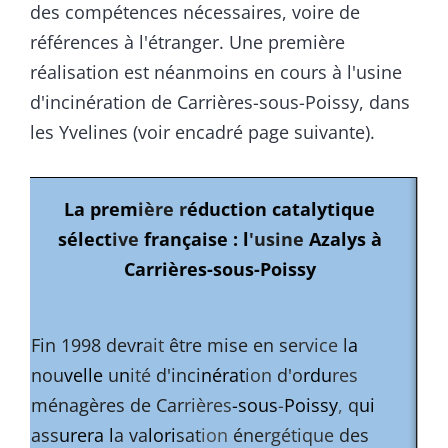
des compétences nécessaires, voire de
références à l'étranger. Une première
réalisation est néanmoins en cours à l'usine
d'incinération de Carrières-sous-Poissy, dans
les Yvelines (voir encadré page suivante).
La prem
ière r
éduction catalytique
sélect
ive
française : l
'usine
Azalys à
Carrières-sous-Poissy
Fin 1998 dev
r
ait
être mise en se
rvice
l
a
nou
velle
u
n
ité
d'inci
nérat
ion
d'o
rdu
res
ménagères de Car
rières
-sous
-
Poissy
,
q
ui
ass
urera l
a va
lori
sat
ion
éne
rgétique
des