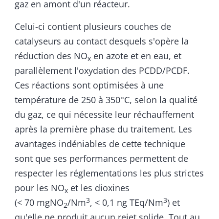
gaz en amont d'un réacteur.
Celui-ci contient plusieurs couches de
catalyseurs au contact desquels s'opère la
réduction des NO
en azote et en eau, et
x
parallèlement l'oxydation des PCDD/PCDF.
Ces réactions sont optimisées à une
température de 250 à 350°C, selon la qualité
du gaz, ce qui nécessite leur réchauffement
après la première phase du traitement. Les
avantages indéniables de cette technique
sont que ses performances permettent de
respecter les réglementations les plus strictes
pour les NO
et les dioxines
x
3
3
(< 70 mgNO
/Nm
, < 0,1 ng TEq/Nm
) et
2
qu'elle ne produit aucun rejet solide. Tout au