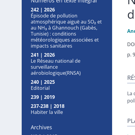
Numéros en texte intégral
d
242 | 2026
Épisode de pollution
atmosphérique aiguë au SO₂ et
au NH₃ à Ghannouch (Gabès,
An
Tunisie) : conditions
météorologiques associées et
DOI
impacts sanitaires
p. 
241 | 2026
Le Réseau national de
surveillance
Ré
aérobiologique(RNSA)
RÉ
Pla
240 | 2025
Tex
Editorial
Bib
La 
239 | 2019
Ill
pol
237-238 | 2018
Cit
Habiter la ville
Aut
PL
Archives