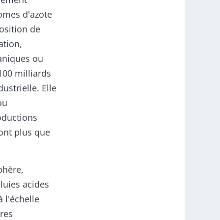
tomes d'azote
osition de
ation,
aniques ou
100 milliards
strielle. Elle
ou
oductions
ont plus que
phère,
pluies acides
 l'échelle
ires