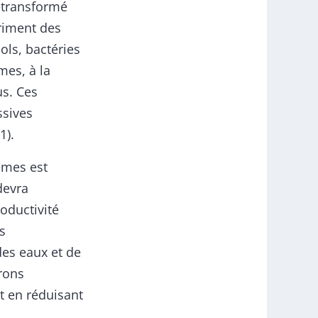
retransformé
triment des
ols, bactéries
mes, à la
us. Ces
ssives
1).
èmes est
devra
roductivité
s
des eaux et de
rons
ut en réduisant