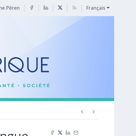
me Péren
Français
longue