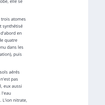
obe, elle se
e trois atomes
st synthétisé
t d'abord en
de quatre
tenu dans les
ation), puis
 sols aérés
 n'est pas
l, eux aussi
 l'eau
 L'ion nitrate,