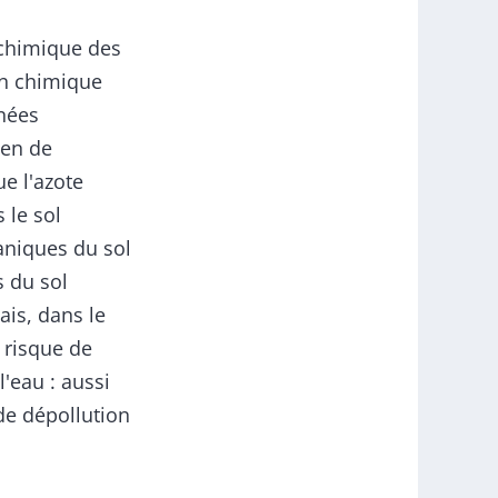
éochimique des
on chimique
nées
yen de
e l'azote
 le sol
aniques du sol
s du sol
ais, dans le
 risque de
l'eau : aussi
 de dépollution