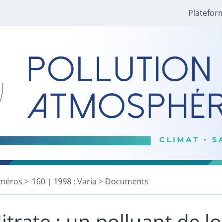
Platefor
méros
160 | 1998 : Varia
Documents
itrate : un polluant de 