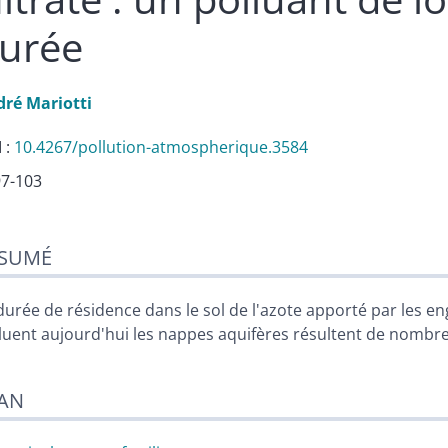
urée
dré
Mariotti
 :
10.4267/pollution-atmospherique.3584
97-103
sumé
SUMÉ
n
te
liographie
durée de résidence dans le sol de l'azote apporté par les eng
ustrations
luent aujourd'hui les nappes aquifères résultent de nombre
er cet article
eur
AN