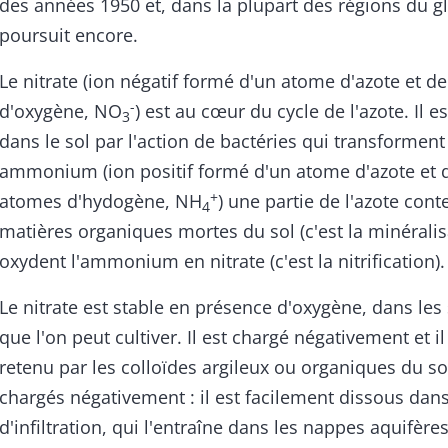
des années 1950 et, dans la plupart des régions du gl
poursuit encore.
Le nitrate (ion négatif formé d'un atome d'azote et d
-
d'oxygène, NO
) est au cœur du cycle de l'azote. Il e
3
dans le sol par l'action de bactéries qui transformen
ammonium (ion positif formé d'un atome d'azote et 
+
atomes d'hydogène, NH
) une partie de l'azote con
4
matières organiques mortes du sol (c'est la minéralis
oxydent l'ammonium en nitrate (c'est la nitrification).
Le nitrate est stable en présence d'oxygène, dans les
que l'on peut cultiver. Il est chargé négativement et il
retenu par les colloïdes argileux ou organiques du so
chargés négativement : il est facilement dissous dans
d'infiltration, qui l'entraîne dans les nappes aquifères.