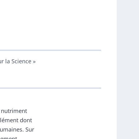
ur la Science »
t nutriment
'élément dont
 humaines. Sur
alement