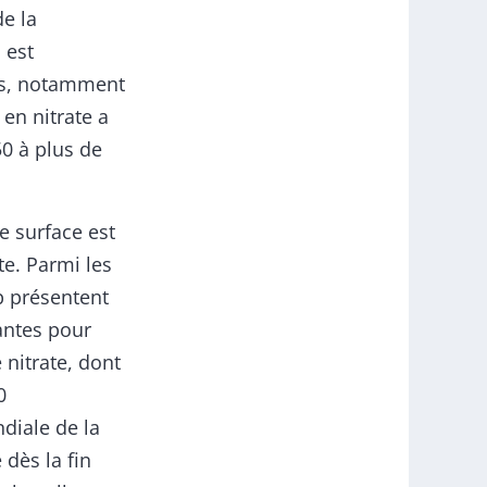
de la
 est
ces, notamment
en nitrate a
50 à plus de
e surface est
te. Parmi les
p présentent
antes pour
 nitrate, dont
0
ndiale de la
dès la fin