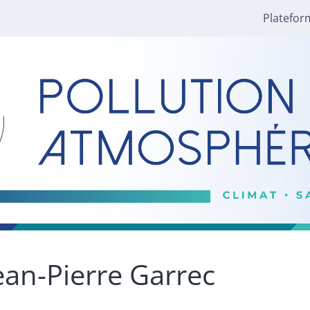
Platefor
ean-Pierre
Garrec