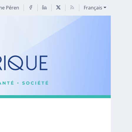
me Péren
Français