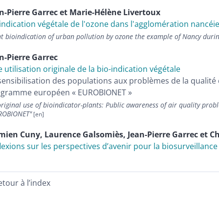
n-Pierre
Garrec
et
Marie-Hélène
Livertoux
indication végétale de l'ozone dans l'agglomération nancéi
nt bioindication of urban pollution by ozone the example of Nancy du
n-Pierre
Garrec
 utilisation originale de la bio-indication végétale
sensibilisation des populations aux problèmes de la qualité d
ogramme européen « EUROBIONET »
riginal use of bioindicator-plants: Public awareness of air quality pr
ROBIONET"
mien
Cuny
,
Laurence
Galsomiès
,
Jean-Pierre
Garrec
et
C
lexions sur les perspectives d’avenir pour la biosurveillance 
etour à l’index