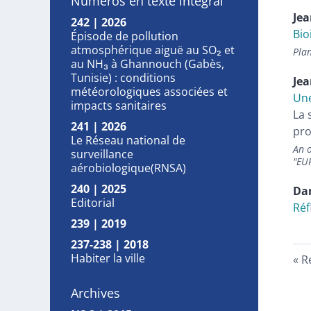
Numéros en texte intégral
Jea
242 | 2026
Bio
Épisode de pollution
atmosphérique aiguë au SO₂ et
Pla
au NH₃ à Ghannouch (Gabès,
Tunisie) : conditions
Jea
météorologiques associées et
Une
impacts sanitaires
La 
241 | 2026
pr
Le Réseau national de
An o
surveillance
"EU
aérobiologique(RNSA)
240 | 2025
Da
Editorial
Réf
239 | 2019
237-238 | 2018
Habiter la ville
R
Archives